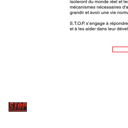
isoleront du monde réel et l
mécanismes nécessaires d'ad
grandir et avoir une vie norm
S.T.O.P. s’engage à répondre
et à les aider dans leur dév
STOP has future projects to set up
Rescue centers and 
where young victims are sold
and forced to serve as sex
where traffickers are operating.
This includes but is not l
Eastern Europe, Colombia and anywhere sexual slaver