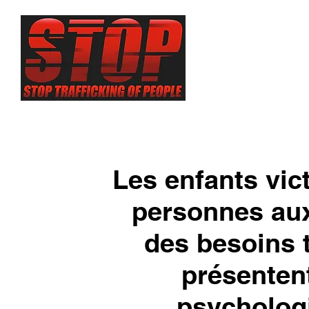
A propos de
Les enfants vict
personnes aux
des besoins t
présenten
psycholog